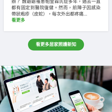
辦？ 魏爺爺罹患帕金森氏症多年，過去一直
都有固定到醫院復健。然而，前陣子因感染
帶狀疱疹（皮蛇），每次外出都疼痛...
看更多
看更多居家照護新知