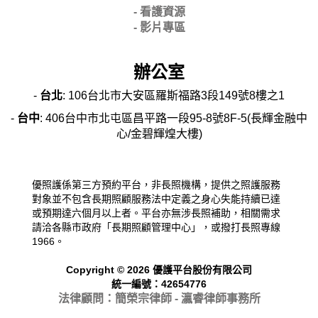
- 看護資源
- 影片專區
辦公室
-
台北
: 106台北市大安區羅斯福路3段149號8樓之1
-
台中
: 406台中市北屯區昌平路一段95-8號8F-5(長輝金融中
心/金碧輝煌大樓)
優照護係第三方預約平台，非長照機構，提供之照護服務
對象並不包含長期照顧服務法中定義之身心失能持續已達
或預期達六個月以上者。平台亦無涉長照補助，相關需求
請洽各縣市政府「長期照顧管理中心」，或撥打長照專線
1966。
Copyright © 2026 優護平台股份有限公司
統一編號：42654776
法律顧問：簡榮宗律師 - 瀛睿律
師事務所