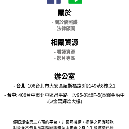
關於
- 關
於優照護
-
法律顧問
相關資源
- 看護資源
- 影片專區
辦公室
-
台北
: 106台北市大安區羅斯福路3段149號8樓之1
-
台中
: 406台中市北屯區昌平路一段95-8號8F-5(長輝金融中
心/金碧輝煌大樓)
優照護係第三方預約平台，非長照機構，提供之照護服務
對象並不包含長期照顧服務法中定義之身心失能持續已達