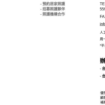
- 預約居家照護
TE
- 招募照護夥伴
55
- 照護機構合作
FA
in
人
周一
*平
-
-
優
顧
補