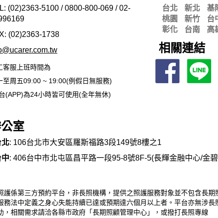
L: (02)2363-5100 / 0800-800-069 / 02-
台北
新北
基
996169
桃園
新竹
台
彰化
台南
高
X: (02)2363-
1738
相關連結
fo@ucarer.com.tw
工客服上班時間為
至周五09:00 ~ 19:00(例假日無服務)
台(APP)為24小時皆可使用(全年無休)
辦公室
台北
: 106台北市大安區羅斯福路3段149號8樓之1
台中
: 406台中市北屯區昌平路一段95-8號8F-5(長輝金融中心/金
照護係第三方預約平台，非長照機構，提供之照護服務對象並不包含長期
服務法中定義之身心失能持續已達或預期達六個月以上者。平台亦無涉長
助，相關需求請洽各縣市政府「長期照顧管理中心」，或撥打長照專線