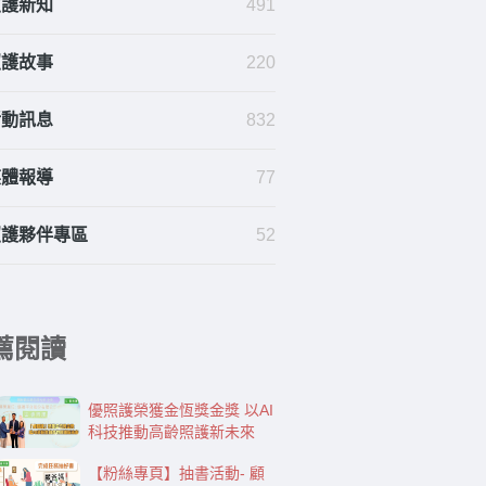
照護新知
491
照護故事
220
活動訊息
832
媒體報導
77
照護夥伴專區
52
薦閱讀
優照護榮獲金恆獎金獎 以AI
科技推動高齡照護新未來
【粉絲專頁】抽書活動- 顧