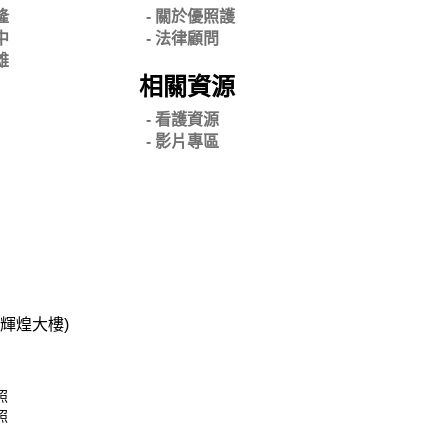
隆
- 關
於優照護
中
-
法律顧問
雄
相關資源
- 看護資源
- 影片專區
碧輝煌大樓)
照
照