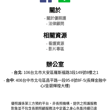
關於
- 關
於優照護
-
法律顧問
相關資源
- 看護資源
- 影片專區
辦公室
-
台北
: 106台北市大安區羅斯福路3段149號8樓之1
-
台中
: 406台中市北屯區昌平路一段95-8號8F-5(長輝金融中
心/金碧輝煌大樓)
優照護係第三方預約平台，非長照機構，提供之照護服務
對象並不包含長期照顧服務法中定義之身心失能持續已達