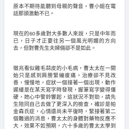
原本不期待能聽到母親的聲音，曹小姐在電
話那頭激動不已。
現在的60多歲對大多數人來說，只是中年而
已，日子才正要往另一個風光明媚的方向
去，但對曹先生夫婦倆卻不是如此。
徵兆看似雞毛蒜皮的小毛病，曹太太在一開
始只是感到肩膀緊繃痠痛，治療卻不見改
善，慢慢地，症狀一個接著一個出現，動作
遲緩是在某天寫字時發現，握筆寫字變得僵
硬，她心中警鈴響起，這狀況不對勁，請先
生陪同自己去做了更深入的檢查，確診是帕
金森氏症，心情還尚未平復時，緊接著第二
個難過的消息，曹太太的身體對藥物反應不
大，效果不如預期，六十多歲的曹太太學到