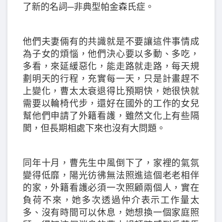
了新的名詞─非典型帕金森氏症。
他們夫妻倆有的共識就是不要讓這件事情成
為子女的煩惱，他們決心要以多動、多吃，
多看，來延緩惡化，能走路就走路，每天規
劃明天的行程，充實每一天，只是計畫趕不
上變化，曹太太衰退得比預期快，她很快就
需要以輪椅代步，還好在國外的工作的女兒
幫他們申請了外籍看護，雖然文化上有些隔
閡，但長期相處下來也沒有大問題。
同年十月，曹先生中風倒下了，家裡的氣氛
變得低靡，陽光彷彿無法照進這個老老相伴
的家，外籍看護必須一次照顧兩個人，實在
負荷不來，她多次透過仲介表示工作量太
多、沒有時間可以休息，她想換一個家庭照