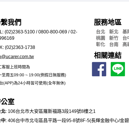
聯繫我們
服務地區
L: (02)2363-5100 / 0800-800-069 / 02-
台北
新北
基
996169
桃園
新竹
台
彰化
台南
高
X: (02)2363-
1738
相關連結
fo@ucarer.com.tw
工客服上班時間為
至周五09:00 ~ 19:00(例假日無服務)
台(APP)為24小時皆可使用(全年無休)
辦公室
台北
: 106台北市大安區羅斯福路3段149號8樓之1
台中
: 406台中市北屯區昌平路一段95-8號8F-5(長輝金融中心/金