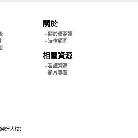
關於
隆
- 關
於優照護
中
-
法律顧問
雄
相關資源
- 看護資源
- 影片專區
碧輝煌大樓)