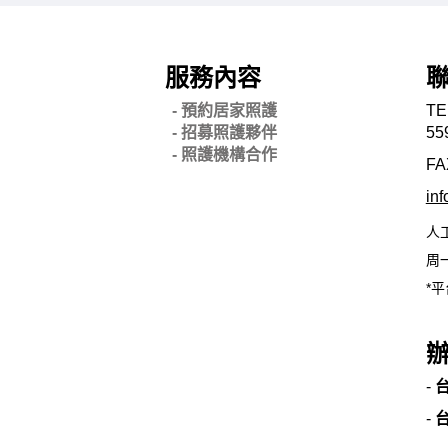
服務內容
- 預約居家照護
TE
- 招募照護夥伴
55
- 照護機構合作
FA
in
人
周一
*平
-
-