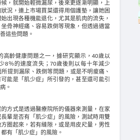
時候，就開始輕微漏尿，後來更逐漸明顯，上
的狀況，連上市場買菜還得用個護墊，讓她困
開始出現各種機能退化，尤其是肌肉的流失，
、坐骨神經痛、容易跌倒等現象，但透過適當
善這些問題。
的高齡健康問題之一，據研究顯示，40歲以
少8％的速度流失；70歲後則以每十年減少
面所提到漏尿、跌倒等問題，或是不明痠痛、
有可能是「肌少症」所引發的，甚至還可能引
病。
確的方式是透過醫療院所的儀器來測量，在家
或長輩是否有「肌少症」的風險，測試時用雙
地方圈起來，若有縫隙，或是用皮尺量，男性
，都有「肌少症」的風險。