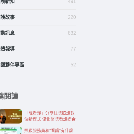
照護新知
491
照護故事
220
活動訊息
832
媒體報導
77
照護夥伴專區
52
薦閱讀
「院看護」分享住院照護數
位新模式 優化醫院看護媒合
照顧服務員和"看護"有什麼