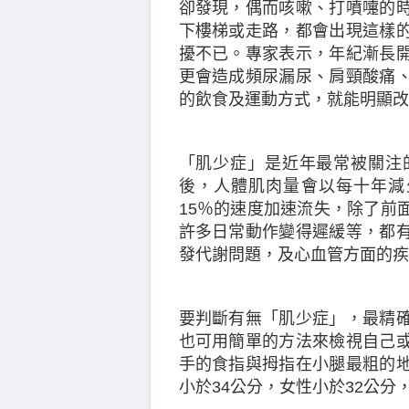
卻發現，偶而咳嗽、打噴嚏的
下樓梯或走路，都會出現這樣
擾不已。專家表示，年紀漸長
更會造成頻尿漏尿、肩頸酸痛
的飲食及運動方式，就能明顯改
「肌少症」是近年最常被關注
後，人體肌肉量會以每十年減
15％的速度加速流失，除了前
許多日常動作變得遲緩等，都
發代謝問題，及心血管方面的疾
要判斷有無「肌少症」，最精
也可用簡單的方法來檢視自己
手的食指與拇指在小腿最粗的
小於34公分，女性小於32公分