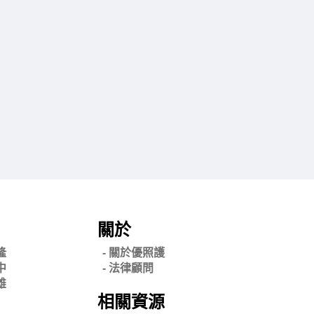
關於
隆
- 關
於優照護
中
-
法律顧問
雄
相關資源